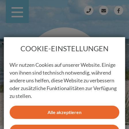
COOKIE-EINSTELLUNGEN
Wir nutzen Cookies auf unserer Website. Einige
von ihnen sind technisch notwendig, während
andere uns helfen, diese Website zu verbessern
oder zusätzliche Funktionalitäten zur Verfügung
zu stellen.
Alle akzeptieren