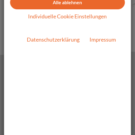
Alle ablehnen
Individuelle Cookie Einstellungen
Datenschutzerklärung
Impressum
Ferienwohnungen
“Meeresbrise” und
“Morgensonne”