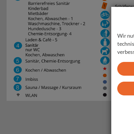
Wir nut
techni
verbess