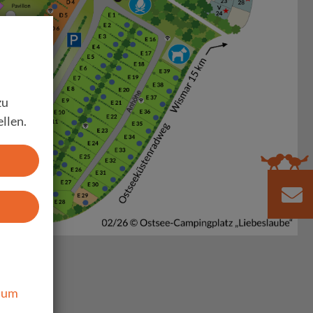
zu
llen.
sum