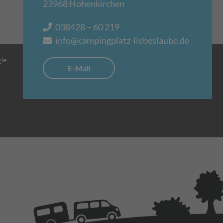
23968
Hohenkirchen
038428 – 60 219
info@campingplatz-liebeslaube.de
le.
E-Mail